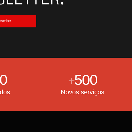
0
500
+
idos
Novos serviços