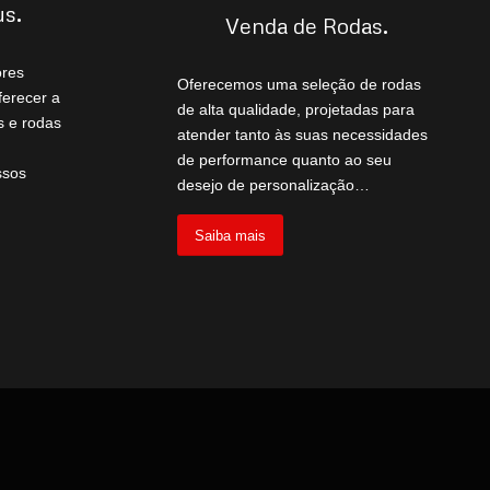
us
.
Venda de Rodas
.
ores
Oferecemos uma seleção de rodas
erecer a
de alta qualidade, projetadas para
s e rodas
atender tanto às suas necessidades
de performance quanto ao seu
ssos
desejo de personalização…
Saiba mais