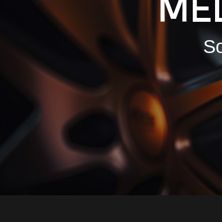
ME
So