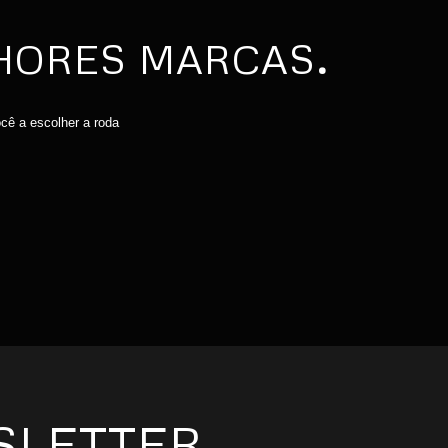
LHORES MARCAS
.
cê a escolher a roda
SLETTER
.