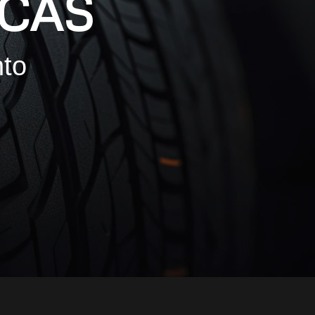
CAS
nto