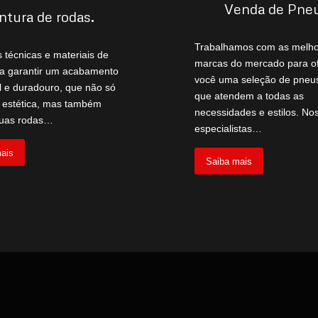
Venda de Pne
ntura de rodas
.
Trabalhamos com as melh
s técnicas e materiais de
marcas do mercado para of
ra garantir um acabamento
você uma seleção de pneu
 e duradouro, que não só
que atendem a todas as
a estética, mas também
necessidades e estilos. No
suas rodas…
especialistas…
ais
Saiba mais