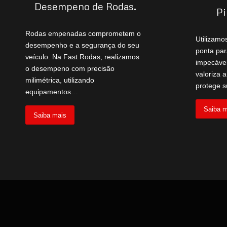
Desempeno de Rodas
.
Pi
Rodas empenadas comprometem o
Utilizamo
desempenho e a segurança do seu
ponta pa
veículo. Na Fast Rodas, realizamos
impecável
o desempeno com precisão
valoriza 
milimétrica, utilizando
protege 
equipamentos…
Saiba m
Saiba mais